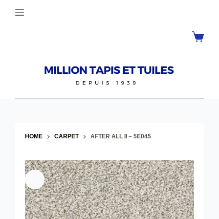
Skip
to
content
Shoppin
cart
HOME
CARPET
AFTER ALL II – 5E045