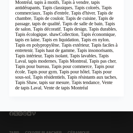
Montréal
,
tapis à motifs
,
Tapis à vendre
,
tapis
antidérapants
,
Tapis classiques
,
Tapis colorés
,
Tapis
commerciaux
,
Tapis d'entrée
,
Tapis d'hiver
,
Tapis de
chambre
,
Tapis de couloir
,
Tapis de cuisine
,
Tapis de
passage
,
tapis de qualité
,
Tapis de salle de bain
,
Tapis
de salon
,
Tapis décoratif
,
Tapis design
,
Tapis durables
,
Tapis écologique. shawCollection
,
Tapis économique
,
tapis en laine
,
Tapis en liquidation
,
Tapis en nylon
,
Tapis en polypropylène
,
Tapis extérieur
,
Tapis faciles à
entretenir
,
Tapis haut de gamme
,
Tapis insonorisants
,
Tapis intérieur
,
Tapis isolant
,
Tapis lavables
,
Tapis
Laval
,
tapis modernes
,
Tapis Montreal
,
Tapis pas cher
,
Tapis pour bureau
,
Tapis pour commerce
,
Tapis pour
école
,
Tapis pour gym
,
Tapis pour hôtel
,
Tapis pour
sous-sol
,
Tapis résidentiels
,
Tapis résistants aux taches
,
Tapis Shaw
,
tapis sur mesure
,
Tapis tendance
,
Vente
de tapis Laval
,
Vente de tapis Montréal
TAPIS
COUVRE PLANCHER
CÉRAMIQUE