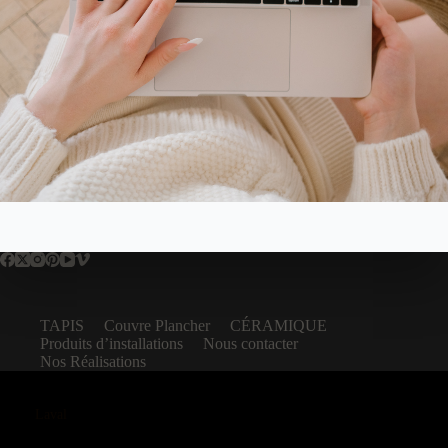
TAPIS
Couvre Plancher
CÉRAMIQUE
Produits d’installations
Nous contacter
Nos Réalisations
Laval