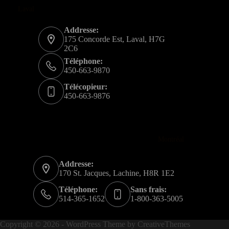
Laval
Addresse:
175 Concorde Est, Laval, H7G
2C6
Téléphone:
450-663-9870
Télécopieur:
450-663-9876
Montréal
Addresse:
170 St. Jacques, Lachine, H8R 1E2
Téléphone:
Sans frais:
514-365-1652
1-800-363-5005
Copyright © 2026 - WordPress Theme by
CreativeThemes